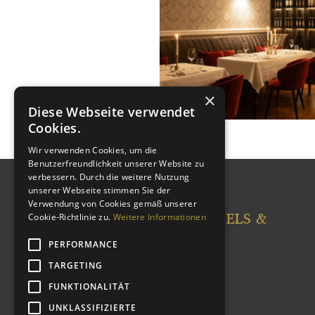
×
Diese Webseite verwendet
Cookies.
Wir verwenden Cookies, um die
Benutzerfreundlichkeit unserer Website zu
verbessern. Durch die weitere Nutzung
unserer Webseite stimmen Sie der
Verwendung von Cookies gemäß unserer
CASTLEWOOD HOTELS &
Cookie-Richtlinie zu.
Weitere Informationen
RESORTS
PERFORMANCE
TARGETING
Über Castlewood
FUNKTIONALITÄT
Karriere
Newsletter
UNKLASSIFIZIERTE