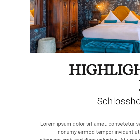
HIGHLIG
Schlossho
Lorem ipsum dolor sit amet, consetetur sa
nonumy eirmod tempor invidunt ut