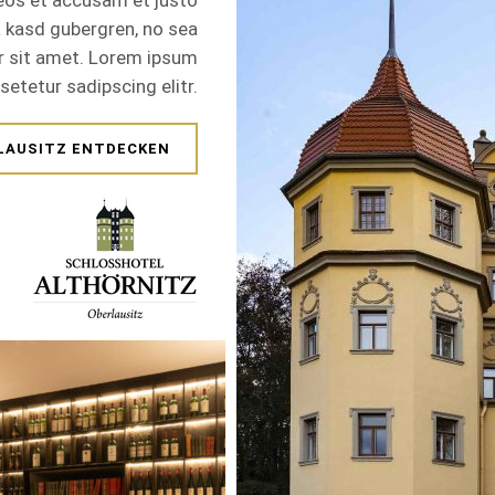
 eos et accusam et justo
a kasd gubergren, no sea
r sit amet. Lorem ipsum
setetur sadipscing elitr.
LAUSITZ ENTDECKEN