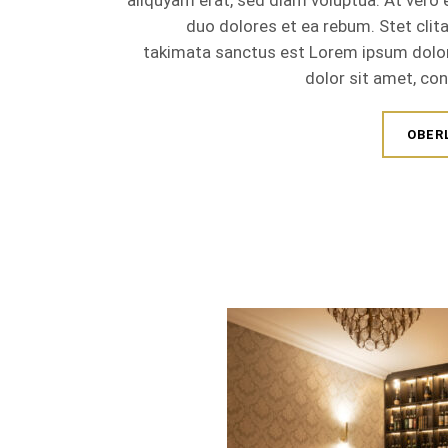
aliquyam erat, sed diam voluptua. At vero
duo dolores et ea rebum. Stet clit
takimata sanctus est Lorem ipsum dolo
dolor sit amet, con
OBER