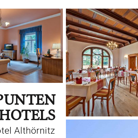
PUNTEN
 HOTELS
tel Althörnitz