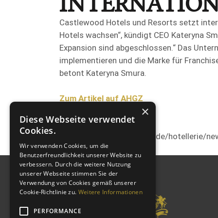
INTERNATION
Castlewood Hotels und Resorts setzt inter
Hotels wachsen“, kündigt CEO Kateryna Smu
Expansion sind abgeschlossen.“ Das Unter
implementieren und die Marke für Franchis
betont Kateryna Smura.
Zum Artikel auf AHGZ
×
Diese Webseite verwendet
Cookies.
Quelle:
https://www.ahgz.de/hotellerie/n
Wir verwenden Cookies, um die
Benutzerfreundlichkeit unserer Website zu
verbessern. Durch die weitere Nutzung
unserer Webseite stimmen Sie der
Verwendung von Cookies gemäß unserer
Cookie-Richtlinie zu.
Weitere Informationen
PERFORMANCE