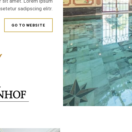
r sit amet. Lorem ipsum
setetur sadipscing elitr.
GO TO WEBSITE