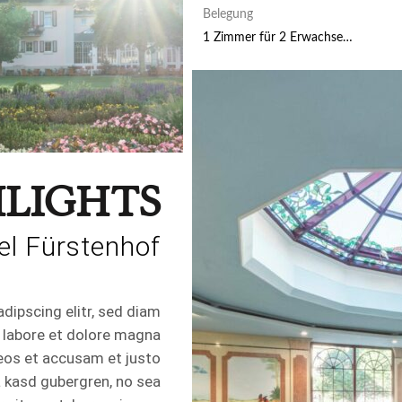
Belegung
1 Zimmer
für
2 Erwachsene
HLIGHTS
el Fürstenhof
dipscing elitr, sed diam
 labore et dolore magna
 eos et accusam et justo
a kasd gubergren, no sea