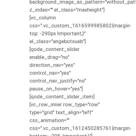
background_image_as_pattern="without_patt
z_index="" el_class="maxheight"]
[vc_column
css=".vc_custom_1616599985802{margin-
top: -290px !important;}"
el_class="angebotsueb"]
[qode_content_slider
enable_drag="no"
direction_nav="yes"
control_nav="yes"
control_nav_justify="no"
pause_on_hover="yes"]
[qode_content_slider_item]
[vc_row_inner row_type="row"
type="grid" text_align="left"
css_animation=""
css=".vc_custom_1612450285761{margin-