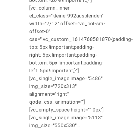
bottom: -20% !important;}"]
[vc_column_inner
el_class="kleiner992ausblenden"
width="7/12" offset="vc_col-sm-
offset-0"
css=".vc_custom_1614768581870{padding-
top: 5px !important;padding-
right: 5px !important;padding-
bottom: 5px !important;padding-
left: 5px !important;}"]
[vc_single_image image="5486"
img_size="720x313"
alignment="right"
qode_css_animation=""]
[vc_empty_space height="10px"]
[vc_single_image image="5113"
img_size="550x530"...