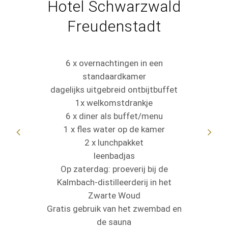
Schwarzwald
Lan
udenstadt
2 overna
rnachtingen in een
andaardkamer
1 fle
tgebreid ontbijtbuffet
verras
elkomstdrankje
Dag
er als buffet/menu
ont
 water op de kamer
1 x 3-g
x lunchpakket
Weste
leenbadjas
1 x 4-g
ag: proeverij bij de
Weste
istilleerderij in het
met wij
warte Woud
van 0,1l 
uik van het zwembad en
g
de sauna