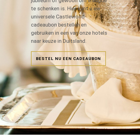
jubileum of gewoon om vreugde
te schenken is. Hier kunt u uw
universele Castlewood-
cadeaubon bestellen en
gebruiken in een van onze hotels
naar keuze in Duitsland.
BESTEL NU EEN CADEAUBON