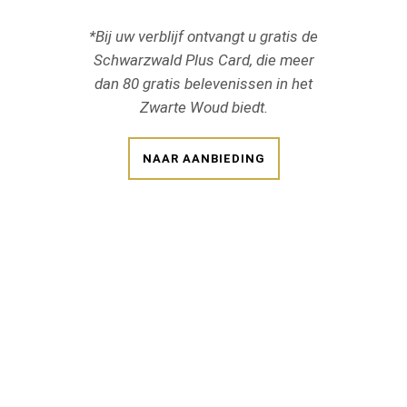
1 x ma
Boottoch
ijf ontvangt u gratis de
op
d Plus Card, die meer
Gr
is belevenissen in het
Gratis ge
te Woud biedt.
e
R AANBIEDING
NAA