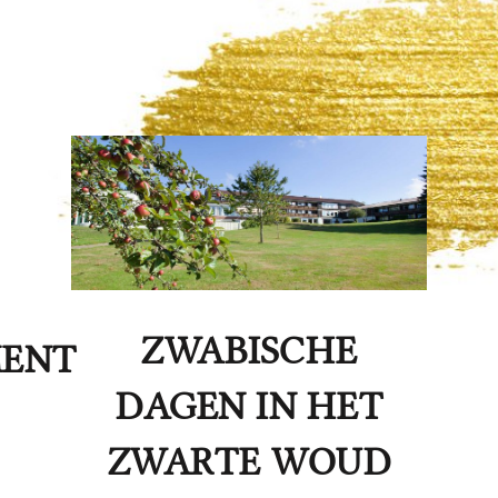
ABISCHE
N IN HET
TI
RTE WOUD