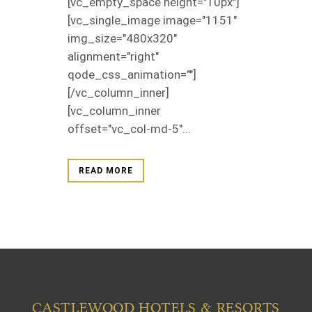
[vc_empty_space height="10px"]
[vc_single_image image="1151"
img_size="480x320"
alignment="right"
qode_css_animation=""]
[/vc_column_inner]
[vc_column_inner
offset="vc_col-md-5"...
READ MORE
CASTLEWOOD HOTELS & RESORTS