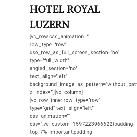
HOTEL ROYAL
LUZERN
[vc_row css_animation=""
row_type="row"
use_row_as_full_screen_section="no"
type="full_width"
angled_section="no"
text_align="left"
background_image_as_pattern="without_patt
z_index=""][vc_column]
[vc_row_inner row_type="row"
type="grid" text_align="left"
css_animation=""
css=".vc_custom_1597223966622{padding-
top: 7% !important;padding-