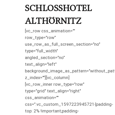
SCHLOSSHOTEL
ALTHÖRNITZ
[vc_row css_animation=""
row_type="row"
use_row_as_full_screen_section="no"
type="full_width"
angled_section="no"
text_align="left"
background_image_as_pattern="without_patt
z_index=""][vc_column]
[vc_row_inner row_type="row"
type="grid" text_align="right"
css_animation=""
css=".vc_custom_1597223945721{padding-
top: 2% !important;padding-