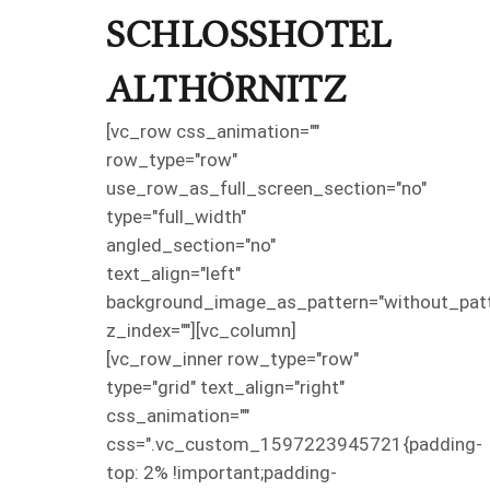
SCHLOSSHOTEL
ALTHÖRNITZ
[vc_row css_animation=""
row_type="row"
use_row_as_full_screen_section="no"
type="full_width"
angled_section="no"
text_align="left"
background_image_as_pattern="without_patt
z_index=""][vc_column]
[vc_row_inner row_type="row"
type="grid" text_align="right"
css_animation=""
css=".vc_custom_1597223945721{padding-
top: 2% !important;padding-